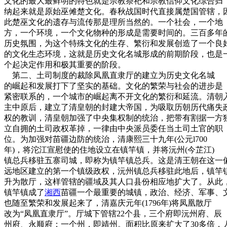
文化的最大最鲜明的特色就是宗教祭祀和宗教信仰文化综合归
纳起来就是原始巫傩楚文化。春秋战国时代直接属楚国管辖，
此楚巫文化的遗存与流传那是理所当然的。一个社会，一个地
方，一个环境，一个文化物种的形成是需要时间的。三百多年
历史氛围，为这个特殊文化的生存、繁衍和发展创造了一个良
的文化生态环境，这就是历史文化名城形成的前期阶段，也是
个起决定作用和极其重要的阶段。
第二、土司制度的裁除凤凰直隶厅的建立为历史文化名城
的崛起和发展打下了坚实的基础。文化的繁荣与社会的进步是
紧密联系的，一个城市的崛起离不开文化的繁衍和延流。清朝
主中原后，建立了清皇朝的封建大帝国，为吸取历朝历代痛失
权的教训，清皇朝加强了中央集权制的统治，把带有割据一方
立自拥的土司政权革掉，一律由中央派员委任当土司土官的职
位。为加强对苗疆边防的统治，清康熙三十九年(公元l700
年)，将沱江宣慰使的住地设立在镇竿镇，并将沅州(今芷江)
镇总兵移驻五寨司城，即称为镇竿镇总兵。这是清王朝在这一
远地区建立的第一个镇级政权，沅州镇总兵移驻此地后，镇竿
升为散厅，这样管辖的疆域及其人口县份相应地扩大了。从此
镇竿镇成了
湘西
苗疆一个最重要的城镇，政治、经济、军事、
也随至繁荣和发展起来了，清嘉庆元年(1796年)将凤凰散厅
改为“凤凰直隶厅”。厅城下管辖22个县，三个府即沅州府、辰
州府、永顺府；一个州，即靖州。面积比原来扩大了30多倍，