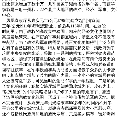
口比原来增加了数十万，几乎覆盖了湖南省的半个省，而镇竿
镇就是三府一州和．22个县广大地区的政治、经济、军事、文
中心。
凤凰直隶厅从嘉庆元年(公元l796年)建立起到清宣统
三年(公元l911年)厅城废除止，前后共115年时间。在这段
时间里，由于政权的高度集中稳固，相应的经济文化也得到了
高度发展繁荣。在严密的军事封锁区域内，楚巫文化不但没有
被削弱，为了政治和军事的需要，楚巫文化更加得到广泛应用
占有了自己固有的领地。特别是乾嘉苗民起义后，清政府为了
巩固中央集权的统治，采取了一系列的措施，严密封锁边远苗
疆地区，加强了对苗疆边防的统治，在此期间有两个最突出的
特点：一是加深了军事防御和军事管辖，把辰沅永靖兵备道府
衙移驻镇竿，在军事设施和兵力防备方面增设了众多的关卡营
哨，相应地也增加了兵力的防守力量。一座小小的古城居住的
人还没有驻军多，可见当时的边防军事的严峻程度。二是加紧
了文化的征服，积极实施厅城同知傅鼐攻城为下、攻心为上，
“以夷治夷”的军事策略增修和扩修了大量的寺庵庙宇，营造
了浓厚的宗教文化氛围，形成了一个神仙佛教笼罩的天地。据
不完全统计，从嘉庆元年到光绪末年l00多年的时间内不到半
平方公里的古城地域上，就建有寺庵庙宇及其大小宫殿68座。
还不包括姓氏族属所建的族氏宗庙，真是星罗棋布，密如蛛网