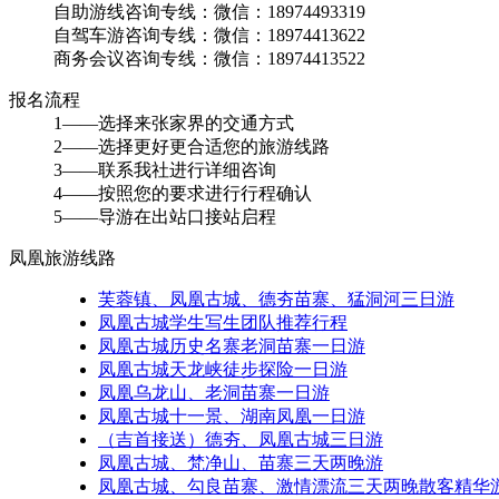
自助游线咨询专线：微信：18974493319
自驾车游咨询专线：微信：18974413622
商务会议咨询专线：微信：18974413522
报名流程
1——选择来张家界的交通方式
2——选择更好更合适您的旅游线路
3——联系我社进行详细咨询
4——按照您的要求进行行程确认
5——导游在出站口接站启程
凤凰旅游线路
芙蓉镇、凤凰古城、德夯苗寨、猛洞河三日游
凤凰古城学生写生团队推荐行程
凤凰古城历史名寨老洞苗寨一日游
凤凰古城天龙峡徒步探险一日游
凤凰乌龙山、老洞苗寨一日游
凤凰古城十一景、湖南凤凰一日游
（吉首接送）德夯、凤凰古城三日游
凤凰古城、梵净山、苗寨三天两晚游
凤凰古城、勾良苗寨、激情漂流三天两晚散客精华