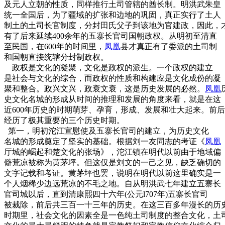
及元人立朝的性质，同样推行土司管辖的酋长制。明洪武朱皇
统一全国后，为了疆域的扩张和边地的巩固，真正实行了土人
制土的土司长官制度，分封田氏父子到该地为官建政，因此，
有了后来延续400余年的五寨长官司国朝政权。从明初至清直
至民国，在600年的时间里，
凤凰
县才真正有了委派的土司制
和国朝直接统辖分封制政权。
政权是文化的凝聚，文化是政权的派生。一个政权的建立
是社会与文化的综合，而政权的性质和构建应是文化成份的凝
聚和整合。政兴文兴，政衰文衰，这是历史发展的必然。
凤凰
史文化名城的形成从时间的推理和发展的角度来看，就是在这
近600年历史的时期萌芽、孕育，形成、发展和壮大起来。前后
经历了极其重要的三个历史时期。
第一，明初沱江宣慰使及五寨长官司的建立，为历史文化
名城的形成奠定了坚实的基础。根据刘一友同志的考证《
凤凰
厅城的崛起和楚文化的张场》，沱江镇在明代以前由于地域偏
僻荒凉被称为黄茅坪。但这仅是刘文的一己之见，缺乏确切的
文字记载和考证。黄茅坪也罢，说明在明代以前这里确实是一
个人烟稀少边远荒凉的不毛之地。自从明洪武七年建立五寨长
官司城以后，直到清康熙四十六年(公元l707年)五寨长官司
被裁除，前后共三百一十三年的历史。在这三百多年漫长的历
时期里，社会文化的因素全是一色纯土司制度的整合文化，土