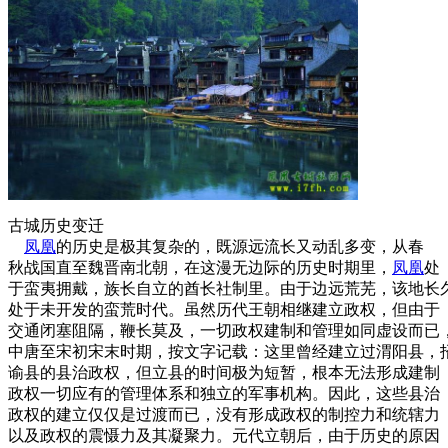
古城历史变迁
凤凰
的历史是极其复杂的，既源远流长又动乱多变，从春
秋战国直至魏晋南北朝，在这漫无边际的历史时期里，
凤凰
处
于蛮夷拥戴，族长自立的酋长社制里。由于边远荒芜，该地长
处于未开发的蛮荒时代。虽然历代王朝相继建立政权，但由于
交通闭塞阻隔，鞭长莫及，一切政权建制和管理如同虚设而已
中唐至宋初宋末时期，按文字记载：这里曾经建立过渭阳县，
谕县的县治政权，但立县的时间极为短暂，根本无法形成建制
政权一切应有的管理体系和独立的军事机构。因此，这些县治
政权的建立仅仅是过渡而已，没有形成政权的制控力和统辖力
以及政权的震慑力及其凝聚力。元代立朝后，由于历史的原因