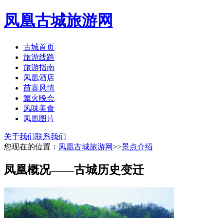
凤凰古城旅游网
古城首页
旅游线路
旅游指南
凤凰酒店
苗寨风情
篝火晚会
风味美食
凤凰图片
关于我们
联系我们
您现在的位置：
凤凰古城旅游网
>>
景点介绍
凤凰概况——古城历史变迁