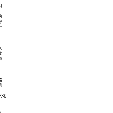
因
的
好
一
入
政
独
偏
镇
，
文化
人