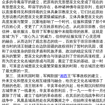
众多的寺庵庙宇的建立，把原有的无形楚巫文化变成了现在的
有形楚巫文化。即庙宇的存在，各种诸神佛寺庙堂存列，造就
以直接看得见和摸得着的立体具象宗教巫文化，它们比起原始
无形说教式的楚巫文化要震慑威猛的多。立体具像楚巫文化的
高度发展与繁荣，沉重地影响了一个时代，征服和震慑了那个
代百姓心灵，变更了广大百姓原有的心态。从此崇宗崇教，信
信神，皈依服法，取得了军事征服中未能取得的效果。这就是
攻城”为下，“攻心为上”的威力，信仰的征服实现了心灵思维
的融合，从而达到了观念形态的统一，百姓安于崇宗崇佛崇道
使当时的清王朝建立在边防苗疆的政权得到了暂时的巩固，缓
和了尖锐复杂的阶段矛盾和民族矛盾。政治的稳定实现了经济
振兴的繁荣，楚巫文化的整合与张扬达到了空前的高涨程度。
而为历史文化名城的形成与巩固，奠定了坚实的基础。这一时
期，可算是古城楚巫文化最繁荣最发展的时期，给古城历史增
了最光辉的一页。
第三、清末民国时期，军阀割据“
湘西
王”军事政权的建立，
外来文化和楚巫文化相互碰撞与融合，给历史文化名城增添了
亮丽的色彩。清王朝末年，辛亥革命的兴起，给长期沉闷郁抑
古城带来了一线暑光，辛亥革命胜利后，于一九一一年十一月
废除了厅城，建立了临时的革命政权，在其后的北伐战争和讨
战争中，凤凰县城虽然处在风雨飘摇之中，但始终没有被战乱