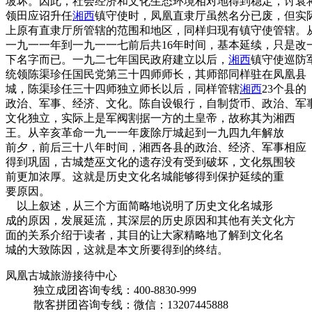
坡坏。因此，社会经济和文化生态环境相对地得到稳定，讨袁
领田应诏升任
湘西
镇守使时，凤凰直隶厅虽然名分已废，但实
上原有直隶厅所管辖的范围和地区，同样归现有镇守使管辖。
一九一一年到一九一一七前后共16年时间，基本延续，只是改
下名字而已。一九二七年国民政府建立以后，
湘西
镇守使巡防
统领陈渠珍任国民党第三十四师师长，其师部同样驻在凤凰县
城，陈渠珍任三十四师独立师长以后，同样管辖
湘西
23个县的
政治、军事、经济、文化。陈自设银行，自制货币、政治、军
文化独立，实际上是军阀割据一方的土皇帝，故称其为湘西
王。从辛亥革命一九一一年废除厅城起到一九四九年解放
前夕，前后三十八年时间，湘西各县的政治、经济、军事相应
得到巩固，古城楚巫文化的遗存没有受到破坏，文化氛围较
前更加浓厚。这就是历史文化名城能够得到保护延续的重
要原因。
以上叙述，从三个方面简略地说明了历史文化名城形
成的原因，发展延流，其深层的历史原因和其他有关文化方
面的关系介绍于读者，其目的让大家精略地了解到文化名
城的大致陈因，这就是本文所要得到的终结。
凤凰古城旅游接待中心
独立成团咨询专线：400-8830-999
散客拼团咨询专线：微信：13207445888