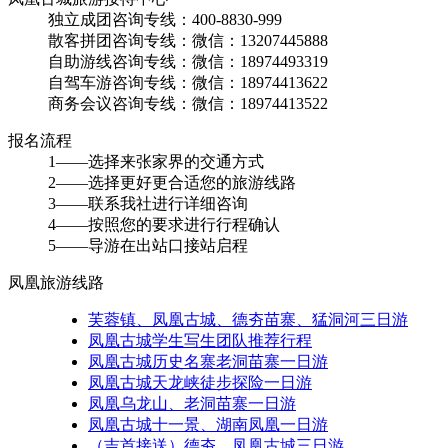
独立成团咨询专线：400-8830-999
散客拼团咨询专线：微信：13207445888
自助游线咨询专线：微信：18974493319
自驾车游咨询专线：微信：18974413622
商务会议咨询专线：微信：18974413522
报名流程
1——选择来张家界的交通方式
2——选择更好更合适您的旅游线路
3——联系我社进行详细咨询
4——按照您的要求进行行程确认
5——导游在出站口接站启程
凤凰旅游线路
芙蓉镇、凤凰古城、德夯苗寨、猛洞河三日游
凤凰古城学生写生团队推荐行程
凤凰古城历史名寨老洞苗寨一日游
凤凰古城天龙峡徒步探险一日游
凤凰乌龙山、老洞苗寨一日游
凤凰古城十一景、湖南凤凰一日游
（吉首接送）德夯、凤凰古城三日游